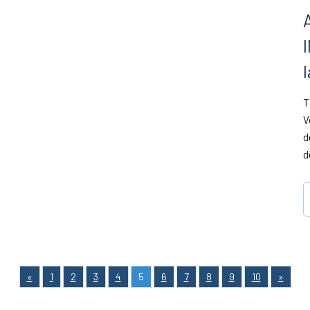
T
V
d
d
«
1
2
3
4
5
6
7
8
9
10
»