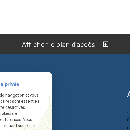
Afficher le plan d’accès
ie privée
nformations
 de navigation et vous
saires sont essentiels
re désactivés.
A
Accueil
cookies de
C
préférences. Vous
Actualités
liquant sur le lien
r