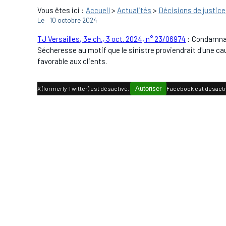
Vous êtes ici :
Accueil
>
Actualités
>
Décisions de justice
Le
10 octobre 2024
TJ Versailles, 3e ch., 3 oct. 2024, n° 23/06974
: Condamnati
Sécheresse au motif que le sinistre proviendrait d'une cau
favorable aux clients.
X (formerly Twitter) est désactivé.
Autoriser
Facebook est désacti