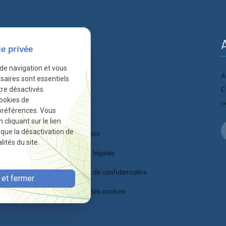
nformations
ie privée
 de navigation et vous
A
Accueil
saires sont essentiels
C
re désactivés.
Actualités
cookies de
r
préférences. Vous
Contact
liquant sur le lien
r que la désactivation de
Plan du site
ités du site.
Mentions légales
Politique de confidentialité
et fermer
Gestion des cookies