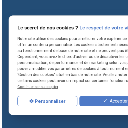
Coordonnées
I
Le secret de nos cookies ?
Le respect de votre v
Notre site utilise des cookies pour améliorer votre expérience
offrir un contenu personnalisé. Les cookies strictement néces
contact@ascb-avocat.fr
au fonctionnement de base de notre site et ne peuvent pas êt
Cependant, vous avez le choix d'activer ou de désactiver les 
26 rue Hoche
personnalisation, de performance et de marketing selon vos 
pouvez modifier vos paramètres de cookies à tout moment en c
78000 VERSAILLES
'Gestion des cookies' situé en bas de notre site. Veuillez note
certains cookies peut avoir un impact sur certaines fonctionnal
01 30 21 28 54
Continuer sans accepter
Accepter 
Personnaliser