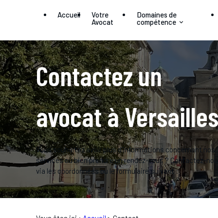
Panneau de gestion des cookies
Accueil
Votre
Domaines de
Avocat
compétence
Contactez un
avocat à Versaille
Vous souhaitez avoir plus d'informations concernant nos
services ou bien prendre un rendez-vous ? Contactez-no
via les coordonnées ou le formulaire suivant :