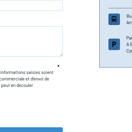
Bu
directions_bus
Arr
Pa
local_parking
A 
Cy
 informations saisies soient
n commerciale et d’envoi de
 peut en découler.