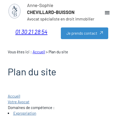
Panneau de gestion des cookies
menu
01 30 21 28 54
Je prends contact
Vous êtes ici :
Accueil
> Plan du site
Plan du site
Accueil
Votre Avocat
Domaines de compétence
Expropriation