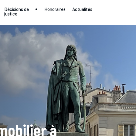
Décisions de
Honoraires
Actualités
justice
mobilier à