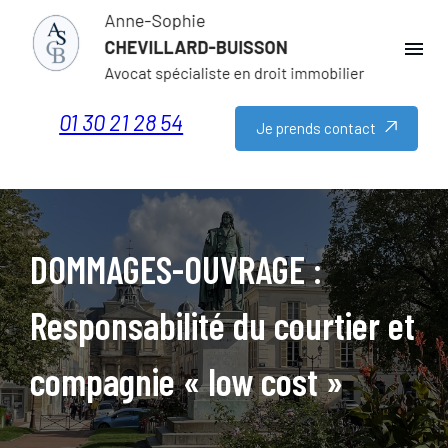
Panneau de gestion des cookies
menu
01 30 21 28 54
Je prends contact
DOMMAGES-OUVRAGE :
Responsabilité du courtier et
compagnie « low cost »