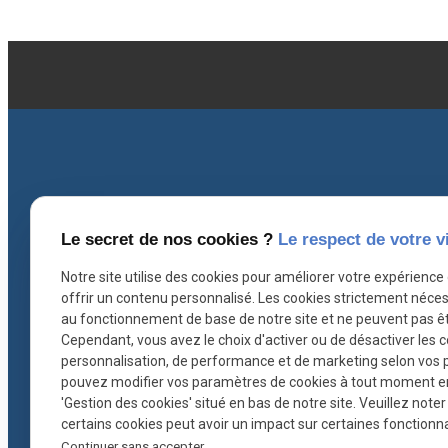
Le secret de nos cookies ?
Le respect de votre v
Coordonnées
I
Notre site utilise des cookies pour améliorer votre expérience
offrir un contenu personnalisé. Les cookies strictement néces
contact@ascb-avocat.fr
au fonctionnement de base de notre site et ne peuvent pas êt
Cependant, vous avez le choix d'activer ou de désactiver les 
personnalisation, de performance et de marketing selon vos 
26 rue Hoche
pouvez modifier vos paramètres de cookies à tout moment en c
78000 VERSAILLES
'Gestion des cookies' situé en bas de notre site. Veuillez note
certains cookies peut avoir un impact sur certaines fonctionnal
Continuer sans accepter