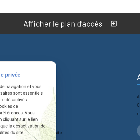
Afficher le plan d’accès
ie privée
nformations
 de navigation et vous
saires sont essentiels
A
Accueil
re désactivés.
C
cookies de
Actualités
préférences. Vous
r
liquant sur le lien
Contact
r que la désactivation de
Plan du site
ités du site.