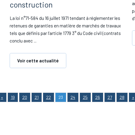
construction
a
p
La loi n°71-584 du 16 juillet 1971 tendant à réglementer les
d
retenues de garanties en matière de marchés de travaux
tels que définis par l’article 1779 3° du Code civil (contrats
conclu avec ...
Voir cette actualité
«
19
20
21
22
23
24
25
26
27
28
»