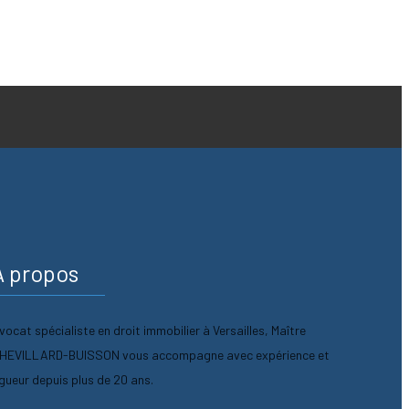
A propos
vocat spécialiste en droit immobilier à Versailles, Maître
HEVILLARD-BUISSON vous accompagne avec expérience et
igueur depuis plus de 20 ans.