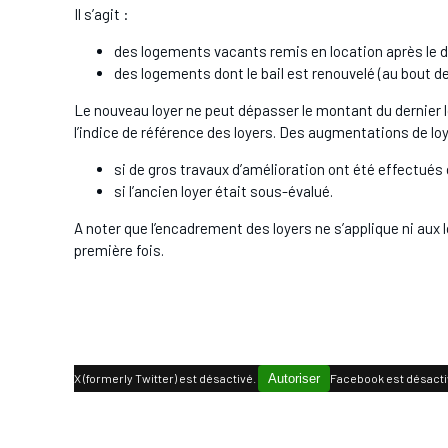
Il s’agit :
des logements vacants remis en location après le dé
des logements dont le bail est renouvelé (au bout d
Le nouveau loyer ne peut dépasser le montant du dernier lo
l’indice de référence des loyers. Des augmentations de loy
si de gros travaux d’amélioration ont été effectués 
si l’ancien loyer était sous-évalué.
A noter que l’encadrement des loyers ne s’applique ni au
première fois.
X (formerly Twitter) est désactivé.
Autoriser
Facebook est désacti