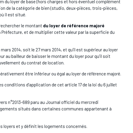
 du loyer de base (hors charges et hors éventuel complément
on de la catégorie de bien (studio, deux-pièces, trois-pièces,
ù il est situé.
de rechercher le montant
du loyer de référence majoré
Préfecture, et de multiplier cette valeur par la superficie du
24 mars 2014, soit le 27 mars 2014, et qu’il est supérieur au loyer
r au bailleur de baisser le montant du loyer pour qu’il soit
uvellement du contrat de location.
érativement être inférieur ou égal au loyer de référence majoré.
onditions d’application de cet article 17 de la loi du 6 juillet
oyers n°2013-689 paru au Journal officiel du mercredi
 aux logements situés dans certaines communes appartenant à
des loyers et y définit les logements concernés.