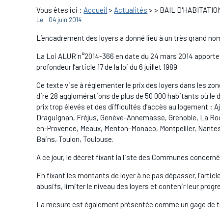
Vous êtes ici :
Accueil
>
Actualités
>
> BAIL D'HABITATION 
Le
04 juin 2014
L’encadrement des loyers a donné lieu à un très grand no
La Loi ALUR n°2014-366 en date du 24 mars 2014 apporte b
profondeur l’article 17 de la loi du 6 juillet 1989.
Ce texte vise à réglementer le prix des loyers dans les zones
dire 28 agglomérations de plus de 50 000 habitants où le dé
prix trop élevés et des difficultés d’accès au logement : 
Draguignan, Fréjus, Genève-Annemasse, Grenoble, La Roch
en-Provence, Meaux, Menton-Monaco, Montpellier, Nantes,
Bains, Toulon, Toulouse.
A ce jour, le décret fixant la liste des Communes concern
En fixant les montants de loyer à ne pas dépasser, l’article
abusifs, limiter le niveau des loyers et contenir leur progr
La mesure est également présentée comme un gage de tr