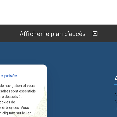
Afficher le plan d’accès
ie privée
nformations
 de navigation et vous
saires sont essentiels
A
Accueil
re désactivés.
C
cookies de
Actualités
préférences. Vous
r
liquant sur le lien
Contact