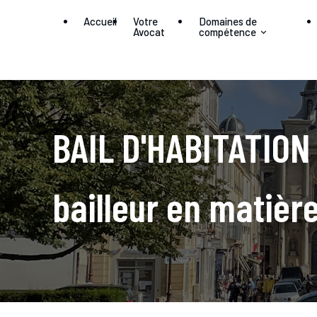
Panneau de gestion des cookies
Accueil
Votre
Domaines de
Avocat
compétence
BAIL D'HABITATION 
bailleur en matièr