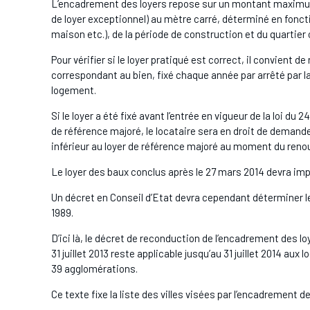
L’encadrement des loyers repose sur un montant maximum
de loyer exceptionnel) au mètre carré, déterminé en foncti
maison etc.), de la période de construction et du quartier o
Pour vérifier si le loyer pratiqué est correct, il convient 
correspondant au bien, fixé chaque année par arrêté par la 
logement.
Si le loyer a été fixé avant l’entrée en vigueur de la loi du 
de référence majoré, le locataire sera en droit de demandeu
inférieur au loyer de référence majoré au moment du reno
Le loyer des baux conclus après le 27 mars 2014 devra imp
Un décret en Conseil d’Etat devra cependant déterminer les c
1989.
D’ici là, le décret de reconduction de l’encadrement des l
31 juillet 2013 reste applicable jusqu’au 31 juillet 2014
39 agglomérations.
Ce texte fixe la liste des villes visées par l’encadrement 