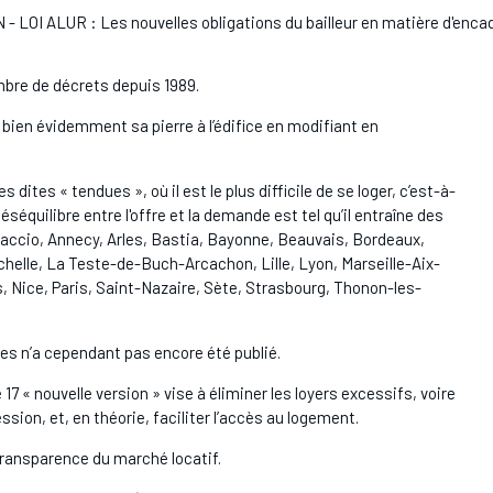
- LOI ALUR : Les nouvelles obligations du bailleur en matière d'enca
mbre de décrets depuis 1989.
ien évidemment sa pierre à l’édifice en modifiant en
 dites « tendues », où il est le plus difficile de se loger, c’est-à-
séquilibre entre l'offre et la demande est tel qu’il entraîne des
Ajaccio, Annecy, Arles, Bastia, Bayonne, Beauvais, Bordeaux,
elle, La Teste-de-Buch-Arcachon, Lille, Lyon, Marseille-Aix-
 Nice, Paris, Saint-Nazaire, Sète, Strasbourg, Thonon-les-
ées n’a cependant pas encore été publié.
 17 « nouvelle version » vise à éliminer les loyers excessifs, voire
ession, et, en théorie, faciliter l’accès au logement.
ansparence du marché locatif.