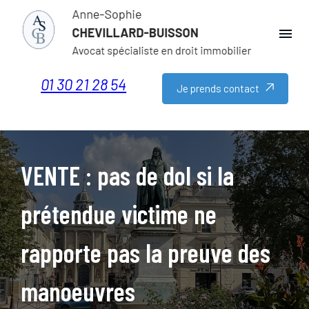
Panneau de gestion des cookies
menu
01 30 21 28 54
Je prends contact
VENTE : pas de dol si la
prétendue victime ne
rapporte pas la preuve des
manoeuvres