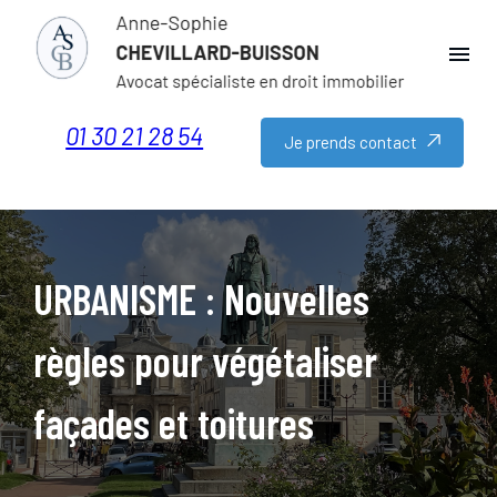
Panneau de gestion des cookies
menu
01 30 21 28 54
Je prends contact
URBANISME : Nouvelles
règles pour végétaliser
façades et toitures