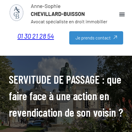
Panneau de gestion des cookies
menu
01 30 21 28 54
Je prends contact
SERVITUDE DE PASSAGE : que
faire face à une action en
revendication de son voisin ?