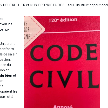
> USUFRUITIER et NUS-PROPRIETAIRES : seul l'usufruitier peut occu
es
evoir les
 Le nu-
 Un parent
ux enfants
é de saisir
upation,
aison du
tion et
 du bien
et
 en
e à
cupaient les
ieux, et à