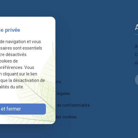
nformations
ie privée
 de navigation et vous
A
Accueil
saires sont essentiels
C
re désactivés.
Actualités
cookies de
r
préférences. Vous
Contact
liquant sur le lien
r que la désactivation de
Plan du site
ités du site.
Mentions légales
Politique de confidentialité
et fermer
Gestion des cookies