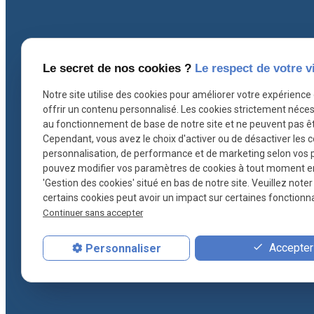
Coordonnées
I
Le secret de nos cookies ?
Le respect de votre v
Notre site utilise des cookies pour améliorer votre expérience
offrir un contenu personnalisé. Les cookies strictement néces
contact@ascb-avocat.fr
au fonctionnement de base de notre site et ne peuvent pas êt
Cependant, vous avez le choix d'activer ou de désactiver les 
26 rue Hoche
personnalisation, de performance et de marketing selon vos 
pouvez modifier vos paramètres de cookies à tout moment en c
78000 VERSAILLES
'Gestion des cookies' situé en bas de notre site. Veuillez note
certains cookies peut avoir un impact sur certaines fonctionnal
01 30 21 28 54
Continuer sans accepter
Accepter 
Personnaliser