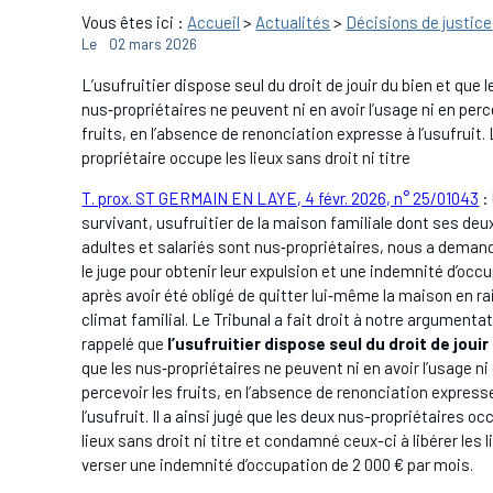
Vous êtes ici :
Accueil
>
Actualités
>
Décisions de justice
Le
02 mars 2026
L’usufruitier dispose seul du droit de jouir du bien et que l
nus‑propriétaires ne peuvent ni en avoir l’usage ni en perc
fruits, en l’absence de renonciation expresse à l’usufruit.
propriétaire occupe les lieux sans droit ni titre
T. prox. ST GERMAIN EN LAYE, 4 févr. 2026, n° 25/01043
:
survivant, usufruitier de la maison familiale dont ses de
adultes et salariés sont nus‑propriétaires, nous a demand
le juge pour obtenir leur expulsion et une indemnité d’occ
après avoir été obligé de quitter lui‑même la maison en r
climat familial. Le Tribunal a fait droit à notre argumenta
rappelé que
l’usufruitier dispose seul du droit de jouir
que les nus‑propriétaires ne peuvent ni en avoir l’usage ni
percevoir les fruits, en l’absence de renonciation express
l’usufruit. Il a ainsi jugé que les deux nus-propriétaires oc
lieux sans droit ni titre et condamné ceux-ci à libérer les l
verser une indemnité d’occupation de 2 000 € par mois.