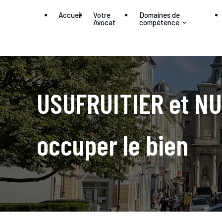
Panneau de gestion des cookies
Accueil
Votre
Domaines de
Avocat
compétence
USUFRUITIER et NUS
occuper le bien