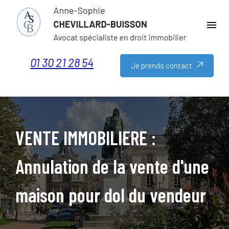
Panneau de gestion des cookies
menu
01 30 21 28 54
Je prends contact
VENTE IMMOBILIERE :
Annulation de la vente d'une
maison pour dol du vendeur