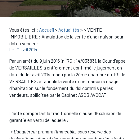
Vous êtes ici :
Accueil
>
Actualités
>
> VENTE
IMMOBILIERE : Annulation de la vente d'une maison pour
dol du vendeur
Le
11 avril 2014
Par un arrêt du 9 juin 2016 (n°RG : 14/03383), la Cour d'appel
de VERSAILLES a entièrement confirmé le jugement en
date du 1er avril 2014 rendu par la 2ème chambre du TGI de
VERSAILLES, et annulé la vente d'une maison à usage
d'habitation sur le fondement du dol commis par les
vendeurs, sollicitée par le Cabinet ASCB AVOCAT.
L’acte comportait la traditionnelle clause d'exclusion de
garantie en vertu de laquelle :
« L’acquéreur prendra l’immeuble, sous réserve des
déclarations faites et des garanties consenties dans l’acte