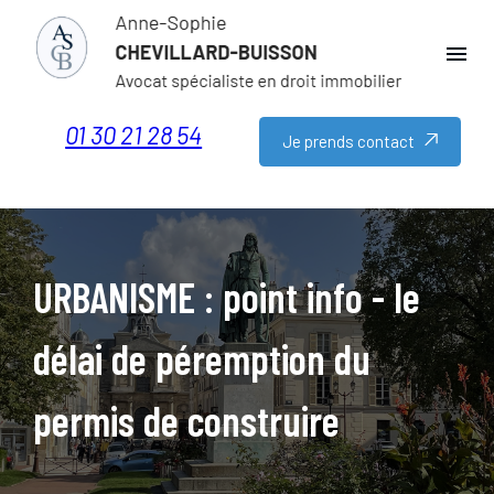
Panneau de gestion des cookies
menu
01 30 21 28 54
Je prends contact
URBANISME : point info - le
délai de péremption du
permis de construire