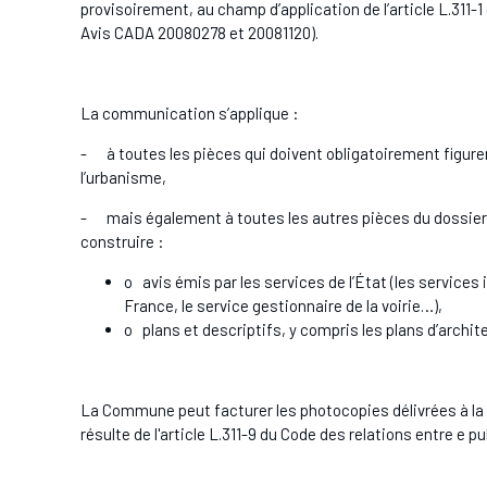
provisoirement, au champ d’application de l’article L.311-1 
Avis CADA 20080278 et 20081120).
La communication s’applique :
- à toutes les pièces qui doivent obligatoirement figure
l’urbanisme,
- mais également à toutes les autres pièces du dossier e
construire :
o avis émis par les services de l’État (les servic
France, le service gestionnaire de la voirie…),
o plans et descriptifs, y compris les plans d’archit
La Commune peut facturer les photocopies délivrées à la p
résulte de l'article L.311-9 du Code des relations entre e pu