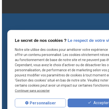
Le secret de nos cookies ?
Le respect de votre v
Coordonnées
I
Notre site utilise des cookies pour améliorer votre expérience
offrir un contenu personnalisé. Les cookies strictement néces
au fonctionnement de base de notre site et ne peuvent pas êt
contact@ascb-avocat.fr
Cependant, vous avez le choix d'activer ou de désactiver les 
personnalisation, de performance et de marketing selon vos 
pouvez modifier vos paramètres de cookies à tout moment en c
26 rue Hoche
'Gestion des cookies' situé en bas de notre site. Veuillez note
78000 VERSAILLES
certains cookies peut avoir un impact sur certaines fonctionnal
Continuer sans accepter
01 30 21 28 54
Accepter 
Personnaliser