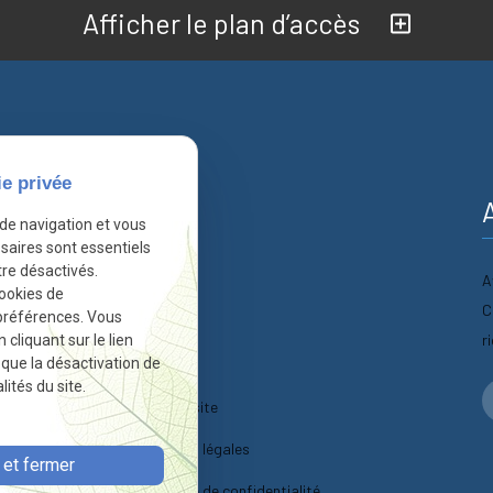
Afficher le plan d’accès
ie privée
nformations
 de navigation et vous
saires sont essentiels
re désactivés.
A
Accueil
cookies de
C
préférences. Vous
Actualités
r
liquant sur le lien
r que la désactivation de
Contact
ités du site.
Plan du site
Mentions légales
et fermer
Politique de confidentialité