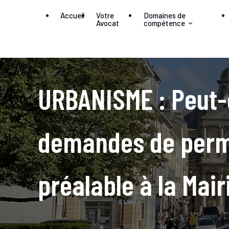
Panneau de gestion des cookies
Accueil
Votre
Domaines de
Avocat
compétence
URBANISME : Peut-
demandes de permi
préalable à la Mair