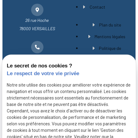
Contact
26 rue Hoche
Plan du site
78000 VERSAILLES
Mentions légales
Politique de
01 30 21 28 54
confidentialité
Le secret de nos cookies ?
Gestion des cookies
Le respect de votre vie privée
A propos
Notre site utilise des cookies pour améliorer votre expérience de
navigation et vous offrir un contenu personnalisé. Les cookies
strictement nécessaires sont essentiels au fonctionnement de
Avocat spécialiste en droit immobilier à
base de notre site et ne peuvent pas être désactivés.
Versailles, Maître CHEVILLARD-BUISSON vous
Cependant, vous avez le choix d'activer ou de désactiver les
cookies de personnalisation, de performance et de marketing
accompagne avec expérience et rigueur depuis
selon vos préférences. Vous pouvez modifier vos paramètres
plus de 20 ans.
de cookies à tout moment en cliquant sur le lien 'Gestion des
cookies' situé en bas de notre site. Veuillez noter que la