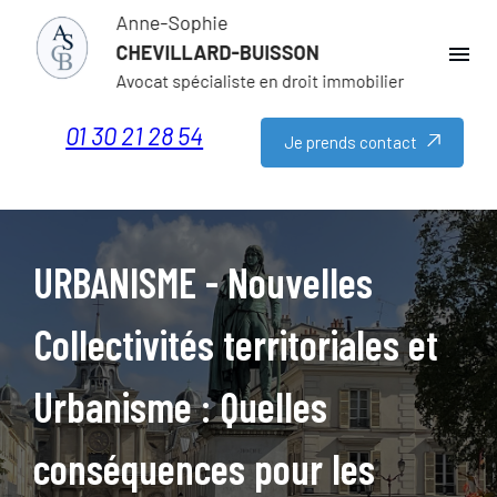
Panneau de gestion des cookies
menu
01 30 21 28 54
Je prends contact
URBANISME - Nouvelles
Collectivités territoriales et
Urbanisme : Quelles
conséquences pour les