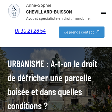
Panneau de gestion des cookies
menu
01 30 21 28 54
Je prends contact
URBANISME : A-t-on le droit
de défricher une parcelle
boisée et dans quelles
conditions ?