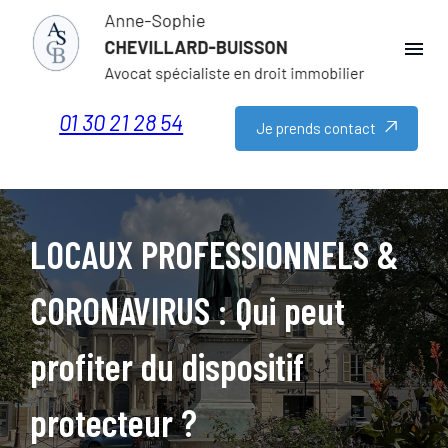
Panneau de gestion des cookies
menu
01 30 21 28 54
Je prends contact
LOCAUX PROFESSIONNELS &
CORONAVIRUS : Qui peut
profiter du dispositif
protecteur ?