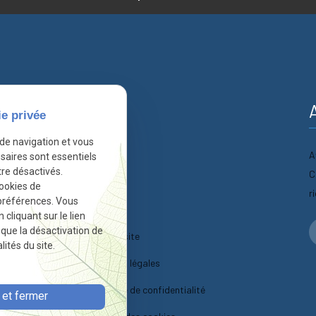
nformations
ie privée
 de navigation et vous
A
Accueil
saires sont essentiels
re désactivés.
C
Actualités
cookies de
r
préférences. Vous
Contact
liquant sur le lien
r que la désactivation de
Plan du site
ités du site.
Mentions légales
Politique de confidentialité
et fermer