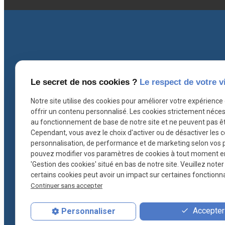
Coordonnées
I
Le secret de nos cookies ?
Le respect de votre v
Notre site utilise des cookies pour améliorer votre expérience
offrir un contenu personnalisé. Les cookies strictement néces
contact@ascb-avocat.fr
au fonctionnement de base de notre site et ne peuvent pas êt
Cependant, vous avez le choix d'activer ou de désactiver les 
personnalisation, de performance et de marketing selon vos 
26 rue Hoche
pouvez modifier vos paramètres de cookies à tout moment en c
78000 VERSAILLES
'Gestion des cookies' situé en bas de notre site. Veuillez note
certains cookies peut avoir un impact sur certaines fonctionnal
01 30 21 28 54
Continuer sans accepter
Accepter 
Personnaliser