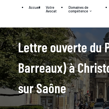
Panneau de gestion des cookies
Accueil
Votre
Domaines de
Avocat
compétence
Lettre ouverte du 
Barreaux) à Chris
sur Saône