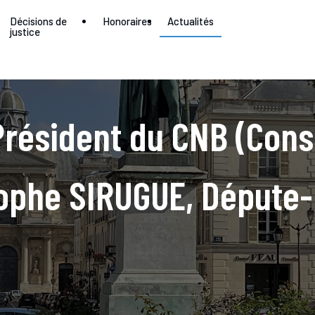
Décisions de
Honoraires
Actualités
justice
Président du CNB (Cons
tophe SIRUGUE, Députe