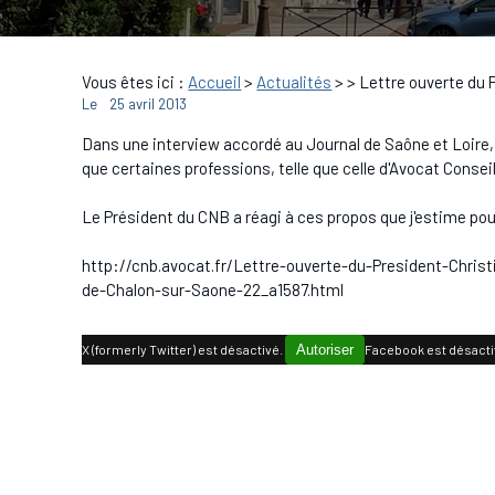
Vous êtes ici :
Accueil
>
Actualités
>
> Lettre ouverte du
Le
25 avril 2013
Dans une interview accordé au Journal de Saône et Loir
que certaines professions, telle que celle d'Avocat Conse
Le Président du CNB a réagi à ces propos que j'estime po
http://cnb.avocat.fr/Lettre-ouverte-du-President-Chris
de-Chalon-sur-Saone-22_a1587.html
X (formerly Twitter) est désactivé.
Autoriser
Facebook est désacti