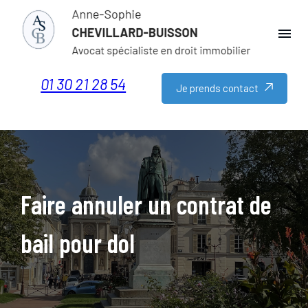
Panneau de gestion des cookies
menu
01 30 21 28 54
Je prends contact
Faire annuler un contrat de
bail pour dol