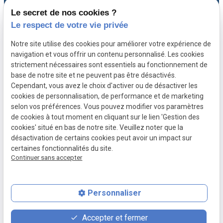
Le secret de nos cookies ?
Gestion des cookies
Le respect de votre vie privée
A propos
Notre site utilise des cookies pour améliorer votre expérience de
navigation et vous offrir un contenu personnalisé. Les cookies
strictement nécessaires sont essentiels au fonctionnement de
Avocat spécialiste en droit immobilier à
base de notre site et ne peuvent pas être désactivés.
Versailles, Maître CHEVILLARD-BUISSON vous
Cependant, vous avez le choix d'activer ou de désactiver les
cookies de personnalisation, de performance et de marketing
accompagne avec expérience et rigueur depuis
selon vos préférences. Vous pouvez modifier vos paramètres
plus de 20 ans.
de cookies à tout moment en cliquant sur le lien 'Gestion des
cookies' situé en bas de notre site. Veuillez noter que la
désactivation de certains cookies peut avoir un impact sur
certaines fonctionnalités du site.
Continuer sans accepter
Personnaliser
place
contact_page
phone
Accepter et fermer