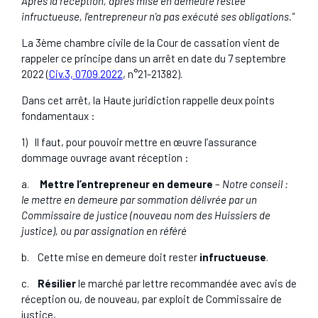
Après la réception, après mise en demeure restée
infructueuse, l'entrepreneur n'a pas exécuté ses obligations."
La 3ème chambre civile de la Cour de cassation vient de
rappeler ce principe dans un arrêt en date du 7 septembre
2022 (
Civ.3, 07.09.2022
, n°21-21382).
Dans cet arrêt, la Haute juridiction rappelle deux points
fondamentaux :
1) Il faut, pour pouvoir mettre en œuvre l’assurance
dommage ouvrage avant réception :
a.
Mettre l’entrepreneur en demeure
–
Notre conseil :
le mettre en demeure par sommation délivrée par un
Commissaire de justice (nouveau nom des Huissiers de
justice), ou par assignation en référé
b. Cette mise en demeure doit rester
infructueuse
.
c.
Résilier
le marché par lettre recommandée avec avis de
réception ou, de nouveau, par exploit de Commissaire de
justice,