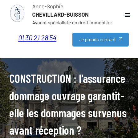
Panneau de gestion des cookies
menu
01 30 21 28 54
Je prends contact
CONSTRUCTION : l'assurance
dommage ouvrage garantit-
elle les dommages survenus
avant réception ?