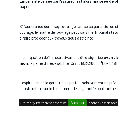
L'indemnité versée par l'assureur est alors
majorée de pl
légal.
Si l’assurance dommage ouvrage refuse sa garantie, ou si
ouvrage, le maître de l’ouvrage peut saisir le Tribunal s
à faire procéder aux travaux sous astreinte.
L’assignation doit impérativement être signifiée
avant l
mois
, à peine d’irrecevabilité (Civ.3, 18.12.2001, n°00-15481)
L’expiration de la garantie de parfait achèvement ne prive
constructeur sur le fondement de la garantie contractuel
X (formerly Twitter) est désactivé.
Autoriser
Facebook est désacti