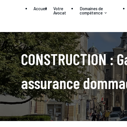
Panneau de gestion des cookies
Accueil
Votre
Domaines de
Avocat
compétence
CONSTRUCTION : Ga
assurance domma