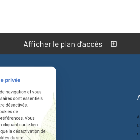
Afficher le plan d’accès
ie privée
 de navigation et vous
nformations
saires sont essentiels
re désactivés.
cookies de
A
Accueil
préférences. Vous
liquant sur le lien
C
Actualités
r que la désactivation de
r
ités du site.