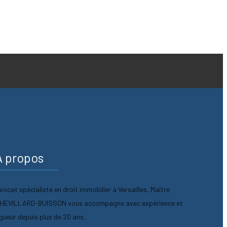
A propos
vocat spécialiste en droit immobilier à Versailles, Maître
HEVILLARD-BUISSON vous accompagne avec expérience et
igueur depuis plus de 20 ans.