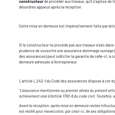
constructeur
de procéder aux travaux, qu’il s’agisse de 
désordres apparus après la réception.
Cette mise en demeure est impérativement faite par let
Si le constructeur ne procède pas aux travaux visés dans 
prudence de souscrire une assurance dommage ouvrage (du 
des assurances) peut solliciter la garantie de celle-ci, à 
demeure adressée à l’entrepreneur.
L’article L.242-1 du Code des assurances dispose à cet é
"L'assurance mentionnée au premier alinéa du présent article
achèvement visé à l'article 1792-6 du code civil. Toutefois,
Avant la réception, après mise en demeure restée infructue
est résilié pour inexécution, par celui-ci, de ses obligations