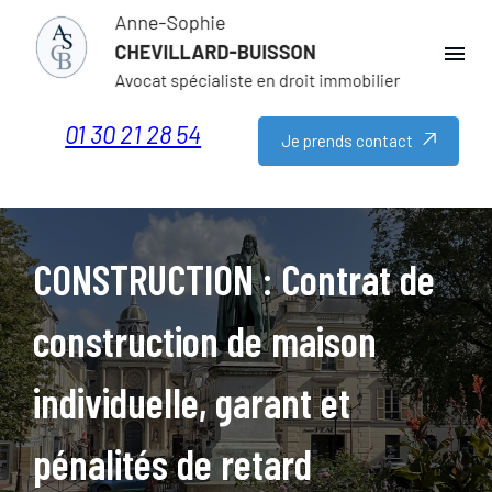
Panneau de gestion des cookies
menu
01 30 21 28 54
Je prends contact
CONSTRUCTION : Contrat de
construction de maison
individuelle, garant et
pénalités de retard