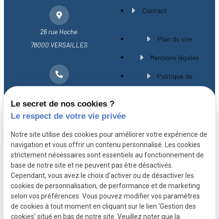
Contact
26 rue Hoche
Plan du site
78000 VERSAILLES
Mentions légales
Politique de
01 30 21 28 54
confidentialité
Le secret de nos cookies ?
Gestion des cookies
Le respect de votre vie privée
A propos
Notre site utilise des cookies pour améliorer votre expérience de
navigation et vous offrir un contenu personnalisé. Les cookies
strictement nécessaires sont essentiels au fonctionnement de
Avocat spécialiste en droit immobilier à
base de notre site et ne peuvent pas être désactivés.
Versailles, Maître CHEVILLARD-BUISSON vous
Cependant, vous avez le choix d'activer ou de désactiver les
cookies de personnalisation, de performance et de marketing
accompagne avec expérience et rigueur depuis
selon vos préférences. Vous pouvez modifier vos paramètres
plus de 20 ans.
de cookies à tout moment en cliquant sur le lien 'Gestion des
cookies' situé en bas de notre site. Veuillez noter que la