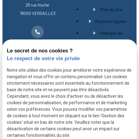
26 rue Hoche
Plan du site
78000 VERSAILLES
Mentions légales
Politique de
01 30 21 28 54
confidentialité
Le secret de nos cookies ?
Gestion des cookies
Le respect de votre vie privée
A propos
Notre site utilise des cookies pour améliorer votre expérience de
navigation et vous offrir un contenu personnalisé. Les cookies
strictement nécessaires sont essentiels au fonctionnement de
Avocat spécialiste en droit immobilier à
base de notre site et ne peuvent pas être désactivés.
Versailles, Maître CHEVILLARD-BUISSON vous
Cependant, vous avez le choix d'activer ou de désactiver les
cookies de personnalisation, de performance et de marketing
accompagne avec expérience et rigueur depuis
selon vos préférences. Vous pouvez modifier vos paramètres
plus de 20 ans.
de cookies à tout moment en cliquant sur le lien 'Gestion des
cookies' situé en bas de notre site. Veuillez noter que la
désactivation de certains cookies peut avoir un impact sur
certaines fonctionnalités du site.