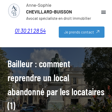
Panneau de gestion des cookies
menu
01 30 21 28 54
Je prends contact
Bailleur : comment
reprendre un local
abandonné par les locataires
(1)