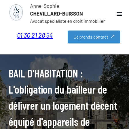
Panneau de gestion des cookies
menu
01 30 21 28 54
Je prends contact
BAIL D'HABITATION :
L'obligation du bailleur de
délivrer un logement décent
équipé d'appareils de