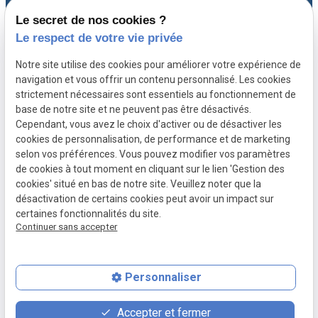
01 30 21 28 54
Le secret de nos cookies ?
Gestion des cookies
Le respect de votre vie privée
A propos
Notre site utilise des cookies pour améliorer votre expérience de
navigation et vous offrir un contenu personnalisé. Les cookies
strictement nécessaires sont essentiels au fonctionnement de
Avocat spécialiste en droit immobilier à
base de notre site et ne peuvent pas être désactivés.
Versailles, Maître CHEVILLARD-BUISSON vous
Cependant, vous avez le choix d'activer ou de désactiver les
cookies de personnalisation, de performance et de marketing
accompagne avec expérience et rigueur depuis
selon vos préférences. Vous pouvez modifier vos paramètres
plus de 20 ans.
de cookies à tout moment en cliquant sur le lien 'Gestion des
cookies' situé en bas de notre site. Veuillez noter que la
désactivation de certains cookies peut avoir un impact sur
certaines fonctionnalités du site.
Continuer sans accepter
Personnaliser
place
contact_page
phone
Accepter et fermer