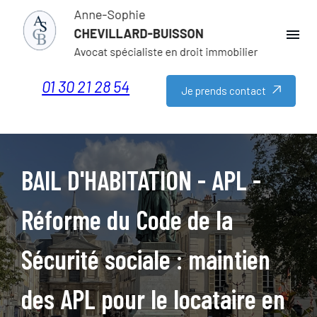
Panneau de gestion des cookies
menu
01 30 21 28 54
Je prends contact
BAIL D'HABITATION - APL -
Réforme du Code de la
Sécurité sociale : maintien
des APL pour le locataire en