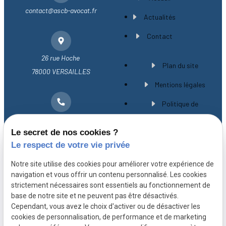
contact@ascb-avocat.fr
Actualités
Contact
26 rue Hoche
Plan du site
78000 VERSAILLES
Mentions légales
Politique de
01 30 21 28 54
confidentialité
Le secret de nos cookies ?
Gestion des cookies
Le respect de votre vie privée
A propos
Notre site utilise des cookies pour améliorer votre expérience de
navigation et vous offrir un contenu personnalisé. Les cookies
strictement nécessaires sont essentiels au fonctionnement de
Avocat spécialiste en droit immobilier à
base de notre site et ne peuvent pas être désactivés.
Versailles, Maître CHEVILLARD-BUISSON vous
Cependant, vous avez le choix d'activer ou de désactiver les
cookies de personnalisation, de performance et de marketing
accompagne avec expérience et rigueur depuis