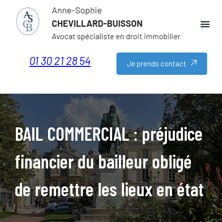
Panneau de gestion des cookies
menu
01 30 21 28 54
Je prends contact
BAIL COMMERCIAL : préjudice
financier du bailleur obligé
de remettre les lieux en état