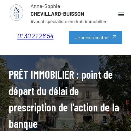
Panneau de gestion des cookies
menu
01 30 21 28 54
Je prends contact
PRÊT IMMOBILIER : point de
départ du délai de
prescription de l'action de la
banque