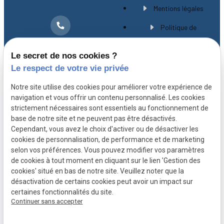
Mentions légales
Politique de
01 30 21 28 54
confidentialité
Le secret de nos cookies ?
Gestion des cookies
Le respect de votre vie privée
A propos
Notre site utilise des cookies pour améliorer votre expérience de
navigation et vous offrir un contenu personnalisé. Les cookies
strictement nécessaires sont essentiels au fonctionnement de
Avocat spécialiste en droit immobilier à
base de notre site et ne peuvent pas être désactivés.
Versailles, Maître CHEVILLARD-BUISSON vous
Cependant, vous avez le choix d'activer ou de désactiver les
cookies de personnalisation, de performance et de marketing
accompagne avec expérience et rigueur depuis
selon vos préférences. Vous pouvez modifier vos paramètres
plus de 20 ans.
de cookies à tout moment en cliquant sur le lien 'Gestion des
cookies' situé en bas de notre site. Veuillez noter que la
désactivation de certains cookies peut avoir un impact sur
certaines fonctionnalités du site.
Continuer sans accepter