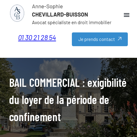
Panneau de gestion des cookies
menu
01 30 21 28 54
Je prends contact
BAIL COMMERCIAL : exigibilité
du loyer de la période de
confinement