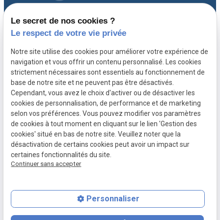
01 30 21 28 54
confidentialité
Le secret de nos cookies ?
Gestion des cookies
Le respect de votre vie privée
A propos
Notre site utilise des cookies pour améliorer votre expérience de
navigation et vous offrir un contenu personnalisé. Les cookies
strictement nécessaires sont essentiels au fonctionnement de
Avocat spécialiste en droit immobilier à
base de notre site et ne peuvent pas être désactivés.
Versailles, Maître CHEVILLARD-BUISSON vous
Cependant, vous avez le choix d'activer ou de désactiver les
cookies de personnalisation, de performance et de marketing
accompagne avec expérience et rigueur depuis
selon vos préférences. Vous pouvez modifier vos paramètres
plus de 20 ans.
de cookies à tout moment en cliquant sur le lien 'Gestion des
cookies' situé en bas de notre site. Veuillez noter que la
désactivation de certains cookies peut avoir un impact sur
certaines fonctionnalités du site.
Continuer sans accepter
Personnaliser
place
contact_page
phone